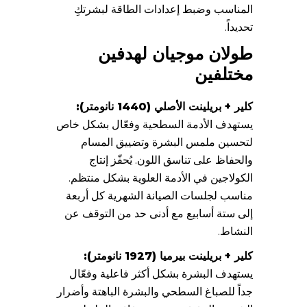
المناسب وضبط إعدادات الطاقة لبشرتكِ
تحديداً.
طولان موجيان لهدفين
مختلفين
كلير + بريلينت الأصلي (1440 نانومتر):
يستهدف الأدمة السطحية وفعّال بشكل خاص
لتحسين ملمس البشرة وتضييق المسام
والحفاظ على تناسق اللون. يُحفّز إنتاج
الكولاجين في الأدمة العلوية بشكل منتظم.
مناسب لجلسات الصيانة الشهرية كل أربعة
إلى ستة أسابيع مع أدنى حد من التوقف عن
النشاط.
كلير + بريلينت بيرميا (1927 نانومتر):
يستهدف البشرة بشكل أكثر فاعلية وفعّال
جداً للصباغ السطحي والبشرة الباهتة وأضرار