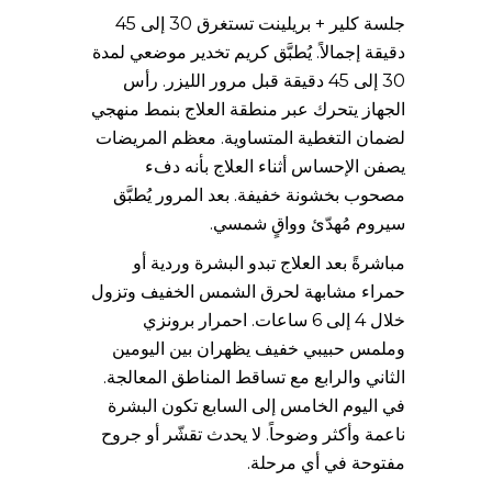
جلسة كلير + بريلينت تستغرق 30 إلى 45
دقيقة إجمالاً. يُطبَّق كريم تخدير موضعي لمدة
30 إلى 45 دقيقة قبل مرور الليزر. رأس
الجهاز يتحرك عبر منطقة العلاج بنمط منهجي
لضمان التغطية المتساوية. معظم المريضات
يصفن الإحساس أثناء العلاج بأنه دفء
مصحوب بخشونة خفيفة. بعد المرور يُطبَّق
سيروم مُهدّئ وواقٍ شمسي.
مباشرةً بعد العلاج تبدو البشرة وردية أو
حمراء مشابهة لحرق الشمس الخفيف وتزول
خلال 4 إلى 6 ساعات. احمرار برونزي
وملمس حبيبي خفيف يظهران بين اليومين
الثاني والرابع مع تساقط المناطق المعالجة.
في اليوم الخامس إلى السابع تكون البشرة
ناعمة وأكثر وضوحاً. لا يحدث تقشّر أو جروح
مفتوحة في أي مرحلة.