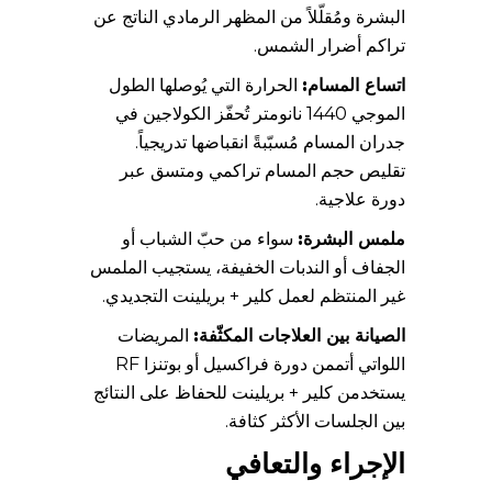
البشرة ومُقلّلاً من المظهر الرمادي الناتج عن
تراكم أضرار الشمس.
اتساع المسام:
الحرارة التي يُوصلها الطول
الموجي 1440 نانومتر تُحفّز الكولاجين في
جدران المسام مُسبّبةً انقباضها تدريجياً.
تقليص حجم المسام تراكمي ومتسق عبر
دورة علاجية.
ملمس البشرة:
سواء من حبّ الشباب أو
الجفاف أو الندبات الخفيفة، يستجيب الملمس
غير المنتظم لعمل كلير + بريلينت التجديدي.
الصيانة بين العلاجات المكثّفة:
المريضات
اللواتي أتممن دورة فراكسيل أو بوتنزا RF
يستخدمن كلير + بريلينت للحفاظ على النتائج
بين الجلسات الأكثر كثافة.
الإجراء والتعافي