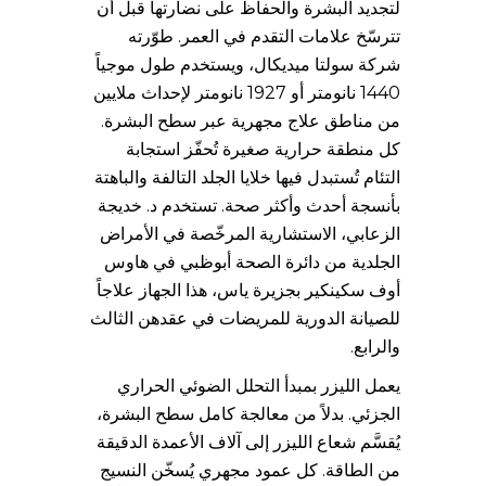
لتجديد البشرة والحفاظ على نضارتها قبل أن
تترسّخ علامات التقدم في العمر. طوّرته
شركة سولتا ميديكال، ويستخدم طول موجياً
1440 نانومتر أو 1927 نانومتر لإحداث ملايين
من مناطق علاج مجهرية عبر سطح البشرة.
كل منطقة حرارية صغيرة تُحفّز استجابة
التئام تُستبدل فيها خلايا الجلد التالفة والباهتة
بأنسجة أحدث وأكثر صحة. تستخدم د. خديجة
الزعابي، الاستشارية المرخّصة في الأمراض
الجلدية من دائرة الصحة أبوظبي في هاوس
أوف سكينكير بجزيرة ياس، هذا الجهاز علاجاً
للصيانة الدورية للمريضات في عقدهن الثالث
والرابع.
يعمل الليزر بمبدأ التحلل الضوئي الحراري
الجزئي. بدلاً من معالجة كامل سطح البشرة،
يُقسَّم شعاع الليزر إلى آلاف الأعمدة الدقيقة
من الطاقة. كل عمود مجهري يُسخّن النسيج