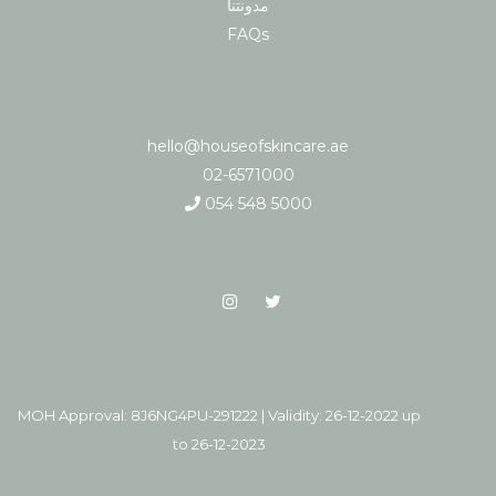
مدونتنا
FAQs
hello@houseofskincare.ae
02-6571000
054 548 5000
MOH Approval: 8J6NG4PU-291222 | Validity: 26-12-2022 up
to 26-12-2023