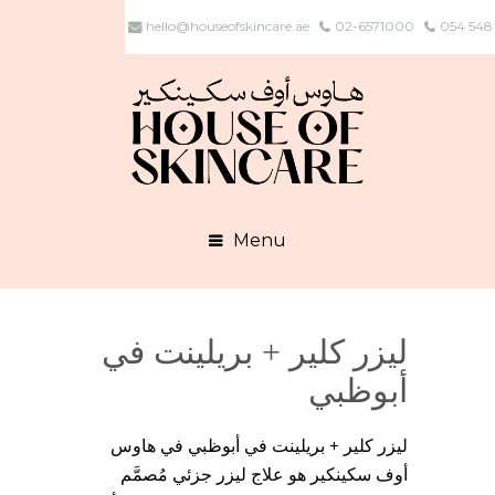
hello@houseofskincare.ae
02-6571000
054 548
Menu
ليزر كلير + بريلينت في
أبوظبي
ليزر كلير + بريلينت في أبوظبي في هاوس
أوف سكينكير هو علاج ليزر جزئي مُصمَّم