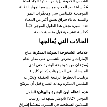
الشمس الخفيفة. يزيد من نفاذية الجلد لمدة
24 ساعة بعد العلاج، مما يسمح للمواد الفعّالة
الموضعية كفيتامين سي ومحفّزات النمو
والببتيدات بالاختراق بعمق أكبر من المعتاد.
هذه الميزة تجعل هذا الطول الموجي قيّماً
كجلسة تنشيطية قبل مناسبة خاصة.
الحالات التي يُعالجها
علامات الشيخوخة الضوئية المبكرة:
مناخ
الإمارات والتعرض للشمس على مدار العام
يُسرّعان من شيخوخة البشرة حتى لدى
المريضات في العشرينات. يُعالج كلير +
بريلينت الخطوط الرفيعة الخفيفة وتغيّرات
الملمس المبكرة وبداية الصباغ قبل أن تترسّخ.
عدم انتظام لون البشرة والبهتان:
الطول
الموجي 1927 نانومتر يستهدف رواسب
الميلانين السطحية في البشرة، مُحسّناً إشراق