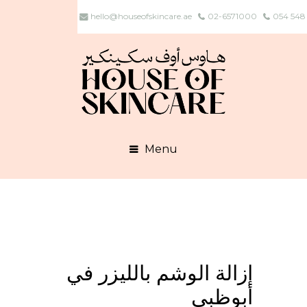
hello@houseofskincare.ae
02-6571000
054 548
Menu
إزالة الوشم بالليزر في
أبوظبي