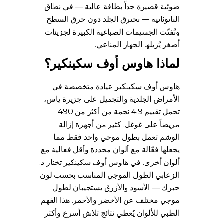
ضوئية قصيرة جداً بطاقة عالية — في نطاق
النانوثانية — تخترق الجلد دون حرق السطح
وتُفتّت الجسيمات الصباغية الكبيرة لجزيئات
أصغر يُزيلها الجهاز المناعي.
لماذا هاوس أوف سكينكير؟
هاوس أوف سكينكير عيادة متخصصة في
الأمراض الجلدية والتجميل على جزيرة ياس،
تحمل تقييم 4.9 نجمة من أكثر من 490
مريضاً على غوغل. كثير من أجهزة إزالة
الوشم تعمل بطول موجي واحد فقط مما
يجعلها فعّالة مع ألوان محددة وأقل فعالية مع
ألوان أخرى. في هاوس أوف سكينكير تختار د.
الزعابي الطول الموجي المناسب بحسب لون
حبرك — الأسود والأزرق يستجيبان لطول
موجي مختلف عن الأخضر والأحمر. هذا الفهم
الطبي للألوان يُعطي نتائج تلاشٍ أسرع وأكثر