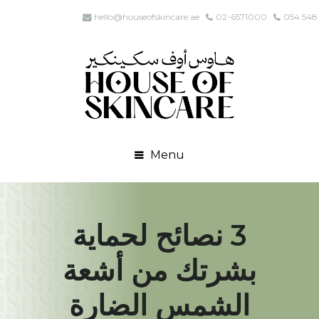
hello@houseofskincare.ae
02-6571000
054 548
Menu
3 نصائح لحماية
بشرتك من أشعة
الشمس الضارة